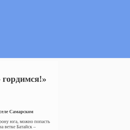
гордимся!»
селе Самарском
орону юга, можно попасть
а ветке Батайск –