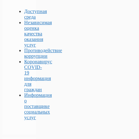
Доступная
среда
Независимая
оценка
качества
оказания
услуг
Противодействие
коррупции
Коронавирус
COVID-
19
информация
для
граждан
Информация
о
поставщике
социальных
услуг