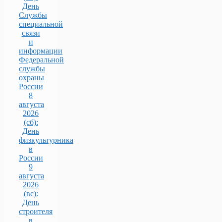
День
Службы
специальной
связи
и
информации
Федеральной
службы
охраны
России
8
августа
2026
(сб):
День
физкультурника
в
России
9
августа
2026
(вс):
День
строителя
в