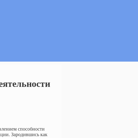
еятельности
влением способности
ации. Зародившись как