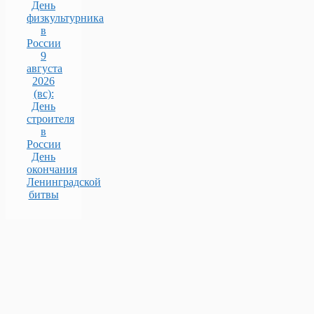
День
физкультурника
в
России
9
августа
2026
(вс):
День
строителя
в
России
День
окончания
Ленинградской
битвы
Политика конфиденциальности
2026 © - ГБУСОН РО "Самарский ДИ"-
Разработка и
поддержка сайта - El-Code.RU
Продолжая использовать наш сайт, вы даете согласие на
обработку
файлов cookie
, пользовательских данных (сведения