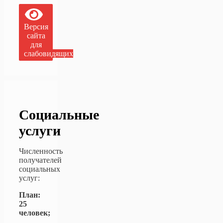
Версия
сайта
для
слабовидящих
Социальные
услуги
Численность
получателей
социальных
услуг:
План:
25
человек;