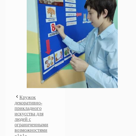
Кружок
декоративно-
прикладного
искусства для
людей с
ограниченными
возможностями
«1+1»