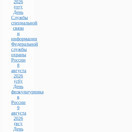
2026
(пт):
День
Службы
специальной
связи
и
информации
Федеральной
службы
охраны
России
8
августа
2026
(сб):
День
физкультурника
в
России
9
августа
2026
(вс):
День