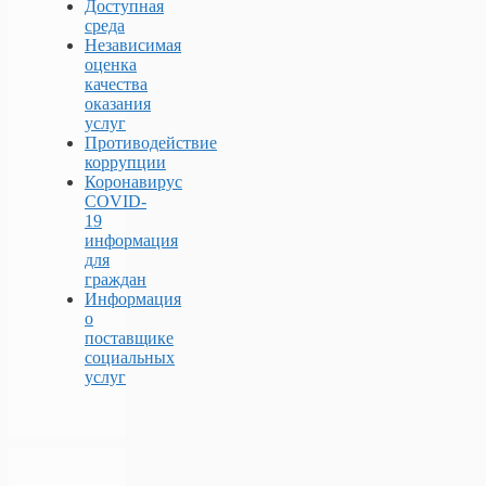
Доступная
среда
Независимая
оценка
качества
оказания
услуг
Противодействие
коррупции
Коронавирус
COVID-
19
информация
для
граждан
Информация
о
поставщике
социальных
услуг