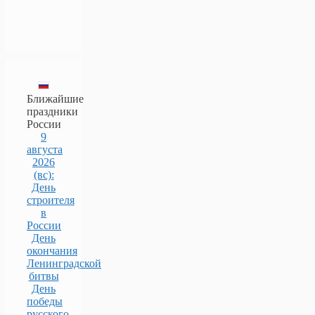
Ближайшие
праздники
России
9
августа
2026
(вс):
День
строителя
в
России
День
окончания
Ленинградской
битвы
День
победы
русского