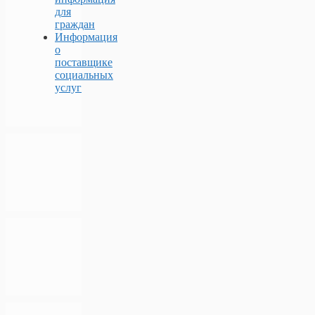
для
граждан
Информация
о
поставщике
социальных
услуг