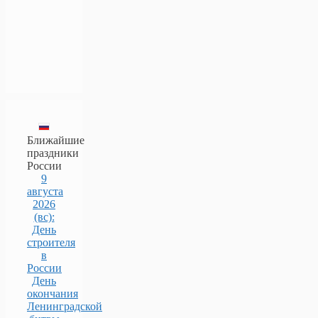
Ближайшие
праздники
России
9
августа
2026
(вс):
День
строителя
в
России
День
окончания
Ленинградской