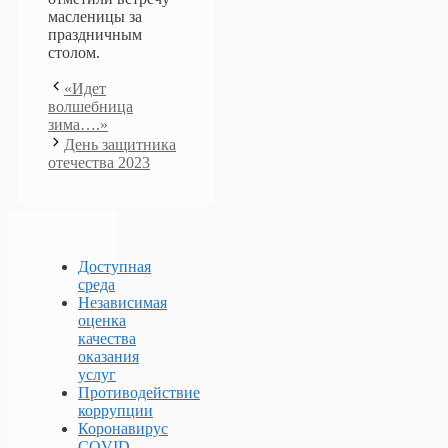
масленицы за
праздничным
столом.
«Идет
волшебница
зима….»
День защитника
отечества 2023
Доступная
среда
Независимая
оценка
качества
оказания
услуг
Противодействие
коррупции
Коронавирус
COVID-