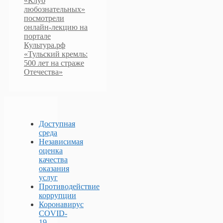
«Клуб
любознательных»
посмотрели
онлайн-лекцию на
портале
Культура.рф
«Тульский кремль:
500 лет на страже
Отечества»
Доступная
среда
Независимая
оценка
качества
оказания
услуг
Противодействие
коррупции
Коронавирус
COVID-
19