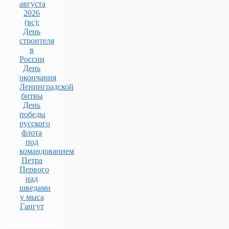
августа
2026
(вс):
День
строителя
в
России
День
окончания
Ленинградской
битвы
День
победы
русского
флота
под
командованием
Петра
Первого
над
шведами
у мыса
Гангут