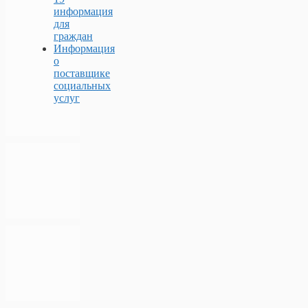
информация
для
граждан
Информация
о
поставщике
социальных
услуг