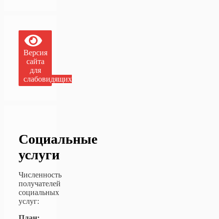
Версия
сайта
для
слабовидящих
Социальные
услуги
Численность
получателей
социальных
услуг:
План: