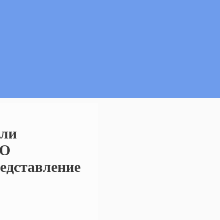
ели
РО
едставление