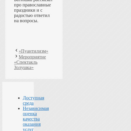
про православные
праздники и с
радостью ответил
на вопросы.
«Пуантилизм»
Мероприятие
«Спектакль
Золушка»
Доступная
среда
Независимая
оценка
качества
оказания
услуг