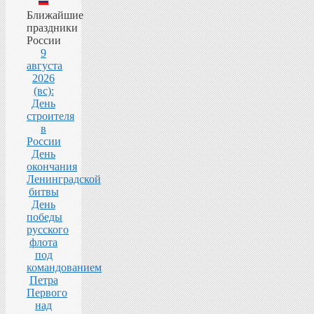
Ближайшие
праздники
России
9
августа
2026
(вс):
День
строителя
в
России
День
окончания
Ленинградской
битвы
День
победы
русского
флота
под
командованием
Петра
Первого
над