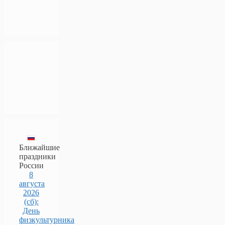
Ближайшие
праздники
России
8
августа
2026
(сб):
День
физкультурника