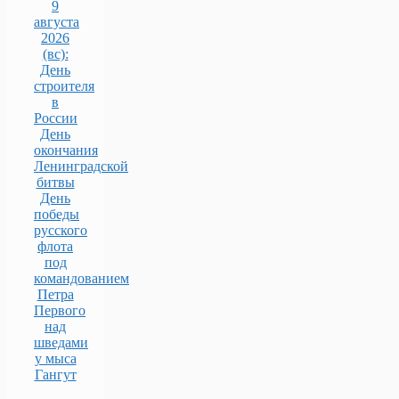
9
августа
2026
(вс):
День
строителя
в
России
День
окончания
Ленинградской
битвы
День
победы
русского
флота
под
командованием
Петра
Первого
над
шведами
у мыса
Гангут