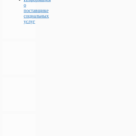
о
поставщике
социальных
услуг