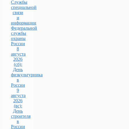
Службы
специальной
связи
и
информации
Федеральной
службы
охраны
России
8
августа
2026
(сб):
День
физкультурника
в
России
9
августа
2026
(вс):
День
строителя
в
России