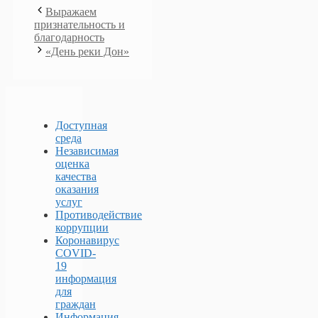
Выражаем
признательность и
благодарность
«День реки Дон»
Доступная
среда
Независимая
оценка
качества
оказания
услуг
Противодействие
коррупции
Коронавирус
COVID-
19
информация
для
граждан
Информация