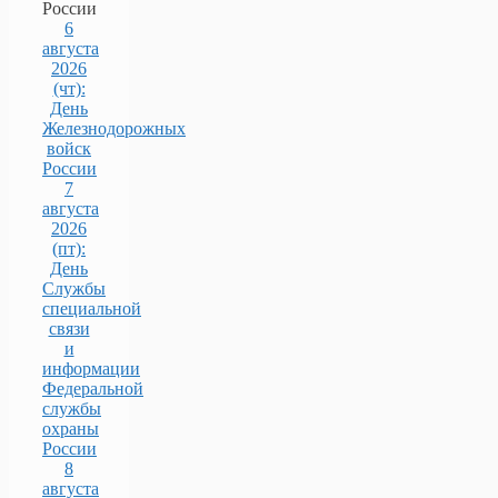
России
6
августа
2026
(чт):
День
Железнодорожных
войск
России
7
августа
2026
(пт):
День
Службы
специальной
связи
и
информации
Федеральной
службы
охраны
России
8
августа