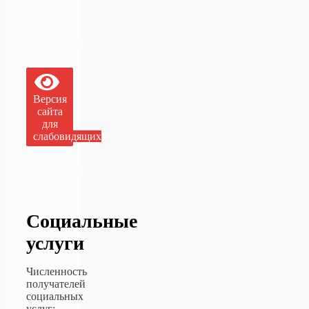
Версия
сайта
для
слабовидящих
Социальные
услуги
Численность
получателей
социальных
услуг: