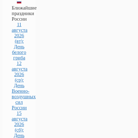
Ближайшие
праздники
России
11
августа
2026
(вт):
День
белого
гриба
12
августа
2026
(ср):
День
Военно-
воздушных
сил
России
15
августа
2026
(сб):
День