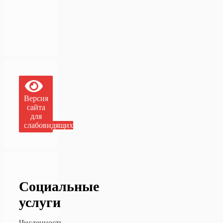
Версия
сайта
для
слабовидящих
Социальные
услуги
Численность