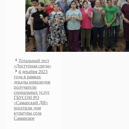
Тотальный тест
«Доступная среда»
4 декабря 2023
года в рамках
декады инвалидов
получатели
социальных услуг
ГБУСОН РО
«Самарский ДИ»
посетили дом
культуры села
Самарское