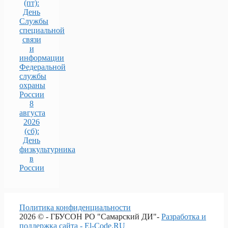
(пт):
День
Службы
специальной
связи
и
информации
Федеральной
службы
охраны
России
8
августа
2026
(сб):
День
физкультурника
в
России
Политика конфиденциальности
2026 © - ГБУСОН РО "Самарский ДИ"-
Разработка и
поддержка сайта - El-Code.RU