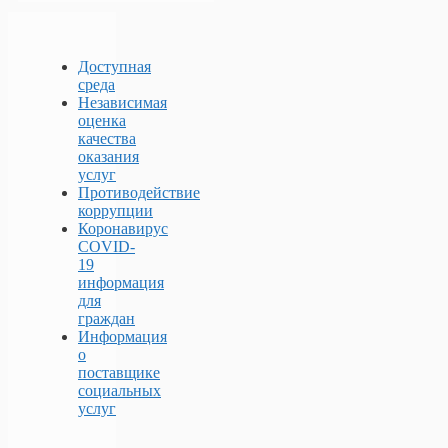
Доступная
среда
Независимая
оценка
качества
оказания
услуг
Противодействие
коррупции
Коронавирус
COVID-
19
информация
для
граждан
Информация
о
поставщике
социальных
услуг