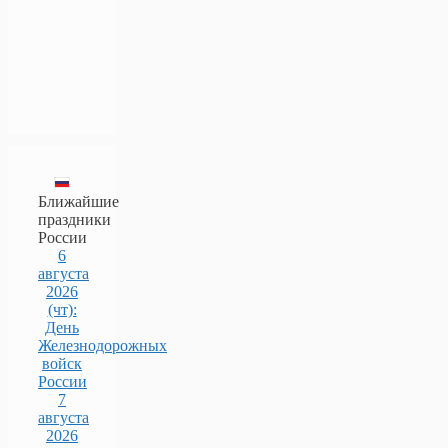
Ближайшие
праздники
России
6
августа
2026
(чт):
День
Железнодорожных
войск
России
7
августа
2026