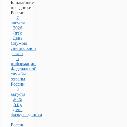
Ближайшие
праздники
России
7
августа
2026
(пт):
День
Службы
специальной
связи
и
информации
Федеральной
службы
охраны
России
8
августа
2026
(сб):
День
физкультурника
в
России