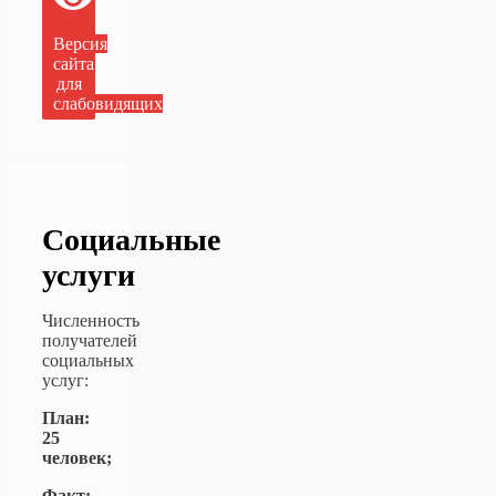
Версия
сайта
для
слабовидящих
Социальные
услуги
Численность
получателей
социальных
услуг:
План:
25
человек;
Факт: