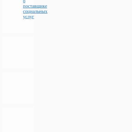
о
поставщике
социальных
услуг