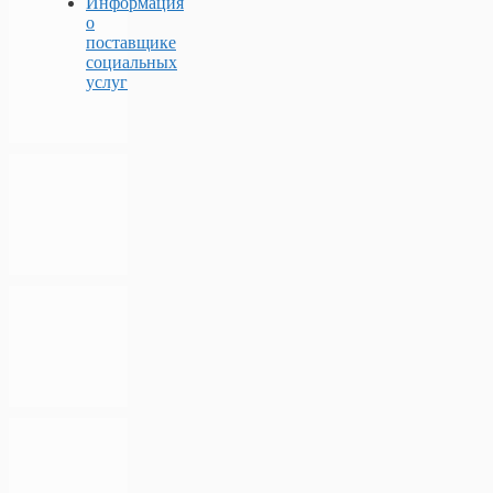
Информация
о
поставщике
социальных
услуг