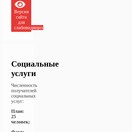
Версия
сайта
для
слабовидящих
Социальные
услуги
Численность
получателей
социальных
услуг:
План:
25
человек;
Факт: