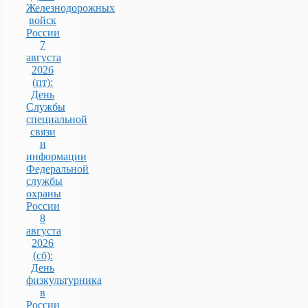
Железнодорожных
войск
России
7
августа
2026
(пт):
День
Службы
специальной
связи
и
информации
Федеральной
службы
охраны
России
8
августа
2026
(сб):
День
физкультурника
в
России