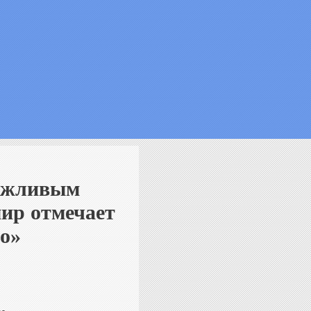
вежливым
 мир отмечает
о»