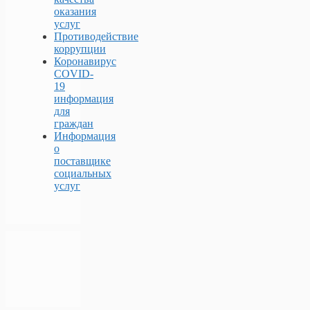
оказания
услуг
Противодействие
коррупции
Коронавирус
COVID-
19
информация
для
граждан
Информация
о
поставщике
социальных
услуг