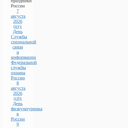
праздники
России
7
августа
2026
(пт):
День
Службы
специальной
связи
и
информации
Федеральной
службы
охраны
России
8
августа
2026
(сб):
День
физкультурника
в
России
9