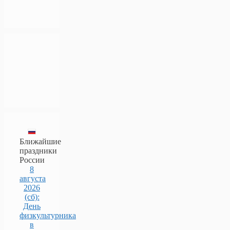
Ближайшие
праздники
России
8
августа
2026
(сб):
День
физкультурника
в