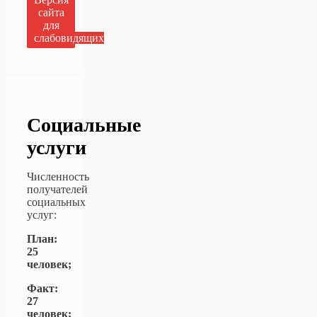
сайта
для
слабовидящих
Социальные
услуги
Численность
получателей
социальных
услуг:
План:
25
человек;
Факт:
27
человек;