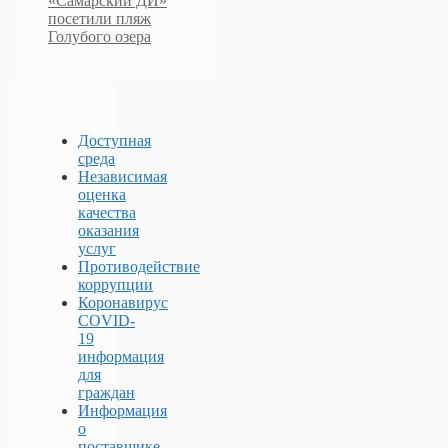
«Самарский ДИ»
посетили пляж
Голубого озера
Доступная
среда
Независимая
оценка
качества
оказания
услуг
Противодействие
коррупции
Коронавирус
COVID-
19
информация
для
граждан
Информация
о
поставщике