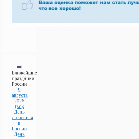
Ближайшие
праздники
России
9
августа
2026
(вс):
День
строителя
в
России
День