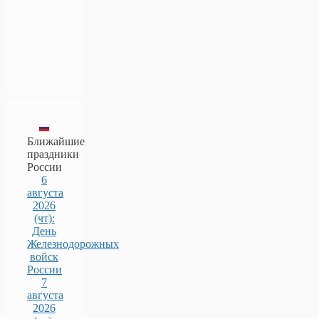
Ближайшие
праздники
России
6
августа
2026
(чт):
День
Железнодорожных
войск
России
7
августа
2026