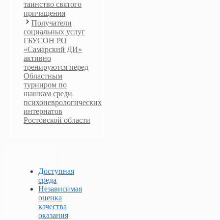
таинство святого
причащения
Получатели
социальных услуг
ГБУСОН РО
«Самарский ДИ»
активно
тренируются перед
Областным
турниром по
шашкам среди
психоневрологических
интернатов
Ростовской области
Доступная
среда
Независимая
оценка
качества
оказания