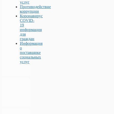
услуг
Противодействие
коррупции
Коронавирус
COVID-
19
информация
для
граждан
Информация
о
поставщике
социальных
услуг