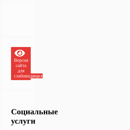
Версия
сайта
для
слабовидящих
Социальные
услуги