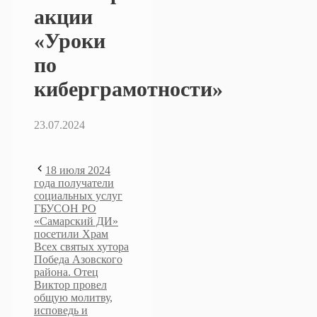
акции
«Уроки
по
киберграмотности»
23.07.2024
18 июля 2024
года получатели
социальных услуг
ГБУСОН РО
«Самарский ДИ»
посетили Храм
Всех святых хутора
Победа Азовского
района. Отец
Виктор провел
общую молитву,
исповедь и