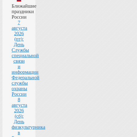
Ближайшие
праздники
России
7
августа
2026
(пт):
День
Службы
специальной
связи
и
информации
Федеральной
службы
охраны
России
8
августа
2026
(сб):
День
физкультурника
в