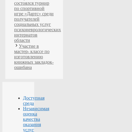
состоялся турнир
по спортивной
игре «Дартс» среди
получателей
социальных услуг
психоневрологических
интернатов
области
Участие в
мастер- классе по
изготовлению
книжных закладок-
ошибана
Доступная
среда
Независимая
оценка
качества
оказания
услуг