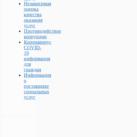
Независимая
оценка
качества
оказания
услуг
Противодействие
коррупции
Коронавирус
COVID-
19
информация
для
граждан
Информация
о
поставщике
социальных
услуг