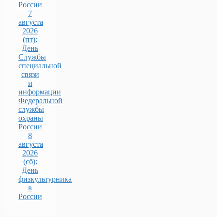
России
7
августа
2026
(пт):
День
Службы
специальной
связи
и
информации
Федеральной
службы
охраны
России
8
августа
2026
(сб):
День
физкультурника
в
России