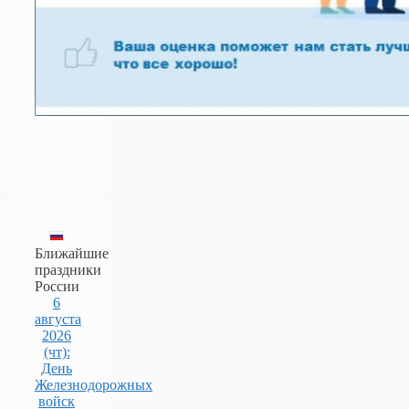
Ближайшие
праздники
России
6
августа
2026
(чт):
День
Железнодорожных
войск