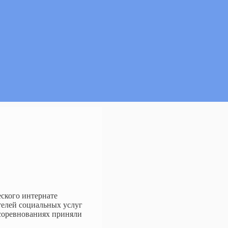
еского интернате
телей социальных услуг
 соревнованиях приняли