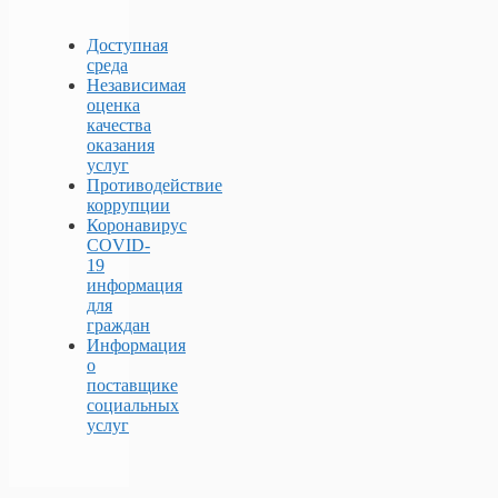
Доступная
среда
Независимая
оценка
качества
оказания
услуг
Противодействие
коррупции
Коронавирус
COVID-
19
информация
для
граждан
Информация
о
поставщике
социальных
услуг