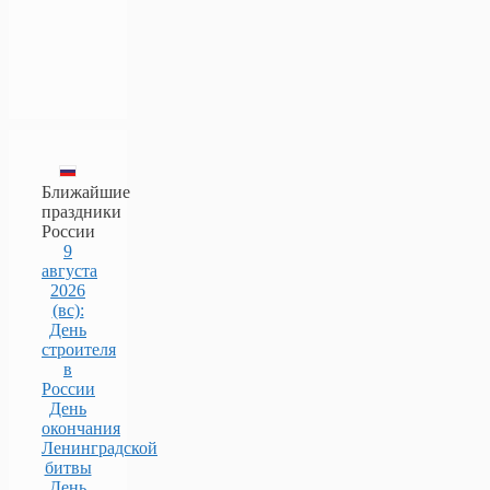
Ближайшие
праздники
России
9
августа
2026
(вс):
День
строителя
в
России
День
окончания
Ленинградской
битвы
День