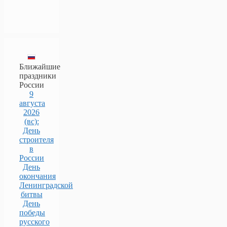
Ближайшие
праздники
России
9
августа
2026
(вс):
День
строителя
в
России
День
окончания
Ленинградской
битвы
День
победы
русского