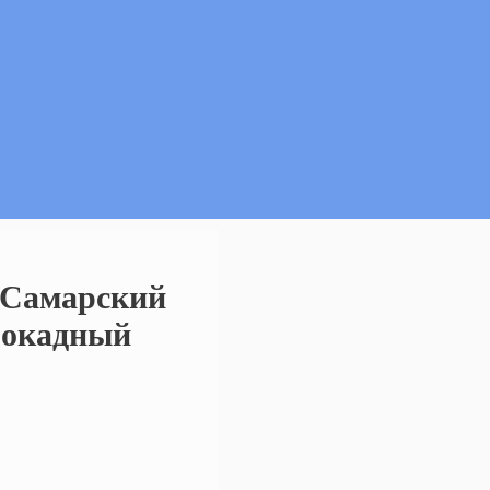
«Самарский
локадный