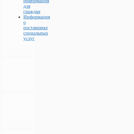
информация
для
граждан
Информация
о
поставщике
социальных
услуг