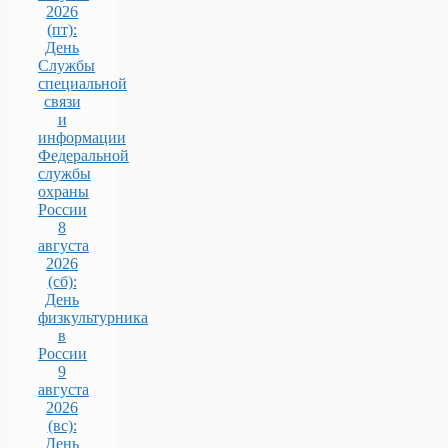
2026
(пт):
День
Службы
специальной
связи
и
информации
Федеральной
службы
охраны
России
8
августа
2026
(сб):
День
физкультурника
в
России
9
августа
2026
(вс):
День