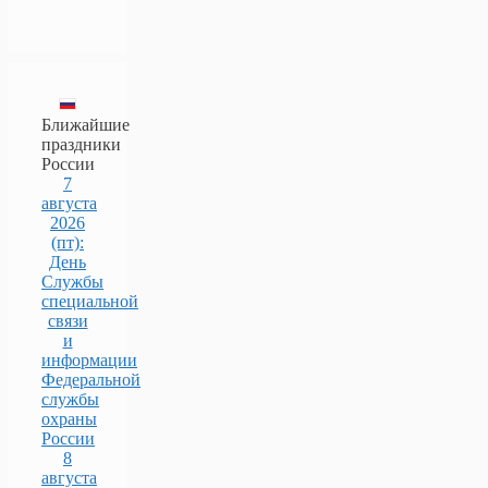
Ближайшие
праздники
России
7
августа
2026
(пт):
День
Службы
специальной
связи
и
информации
Федеральной
службы
охраны
России
8
августа