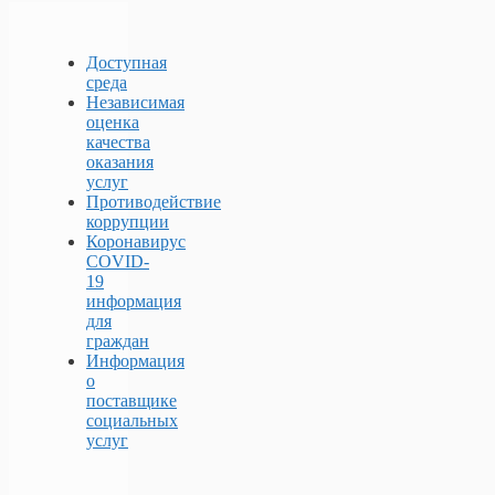
Доступная
среда
Независимая
оценка
качества
оказания
услуг
Противодействие
коррупции
Коронавирус
COVID-
19
информация
для
граждан
Информация
о
поставщике
социальных
услуг